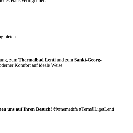
Jedes Haus verfügt über:
g bieten.
ebung, zum
Thermalbad Lenti
und zum
Sankt-Georg-
oderner Komfort auf ideale Weise.
uen uns auf Ihren Besuch!
😊#nemethfa #TermálLigetLenti