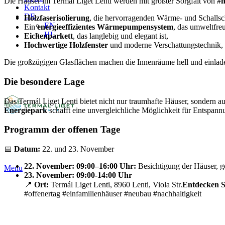
Die Häuser im Termál Liget Lenti werden mit größter Sorgfalt von
#n
Kontakt
DE
Holzfaserisolierung
, die hervorragenden Wärme- und Schallsch
EN
Ein
energieeffizientes Wärmepumpensystem
, das umweltfreu
HU
Eichenparkett
, das langlebig und elegant ist,
Hochwertige Holzfenster
und moderne Verschattungstechnik, d
Die großzügigen Glasflächen machen die Innenräume hell und einlade
Die besondere Lage
Das Termál Liget Lenti bietet nicht nur traumhafte Häuser, sondern
Energiepark
schafft eine unvergleichliche Möglichkeit für Entspan
Programm der offenen Tage
📅
Datum:
22. und 23. November
22. November: 09:00–16:00 Uhr:
Besichtigung der Häuser, g
Menu
23. November: 09:00-14:00 Uhr
📍
Ort:
Termál Liget Lenti, 8960 Lenti, Viola Str.
Entdecken S
#offenertag #einfamilienhäuser #neubau #nachhaltigkeit