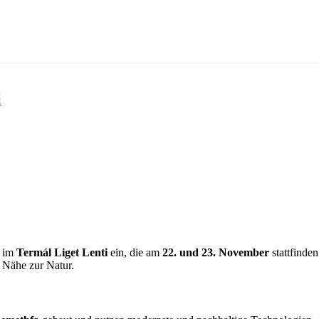
i
r im
Termál Liget Lenti
ein, die am
22. und 23. November
stattfinde
 Nähe zur Natur.