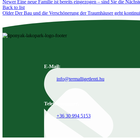
Newer
Eine neue Familie ist bereits eingezogen – sind Sie die Nächst
Back to list
Older
Der Bau und die Verschönerung der Traumhäuser geht kontinuie
E-Mail:
info@termalligetlenti.hu
Telefonnummer:
+36 30 994 5153