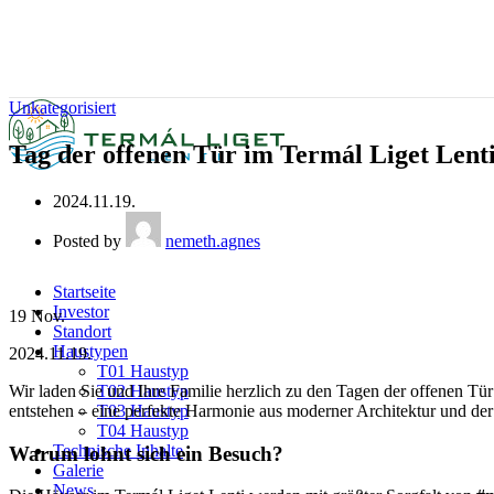
Unkategorisiert
Tag der offenen Tür im Termál Liget Lent
2024.11.19.
Posted by
nemeth.agnes
Startseite
Investor
19
Nov.
Standort
Haustypen
2024.11.19.
T01 Haustyp
Wir laden Sie und Ihre Familie herzlich zu den Tagen der offenen Tü
T02 Haustyp
entstehen – eine perfekte Harmonie aus moderner Architektur und der
T03 Haustyp
T04 Haustyp
Technische Inhalte
Warum lohnt sich ein Besuch?
Galerie
News