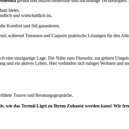
emethfa
gebaut und nutzen modernste und nachhaltige Technologien. 
utz bietet,
ndlich und wirtschaftlich ist,
ie Komfort und Stil garantieren.
nd, während Terrassen und Carports praktische Lösungen für den Allta
 auch eine einzigartige Lage. Die Nähe zum Flussufer, zur grünen Umg
nung und ein aktives Leben. Hier verbinden sich ruhiges Wohnen und m
eführte Touren und Beratungsgespräche.
ie, wie das Termál Liget zu Ihrem Zuhause werden kann! Wir fre