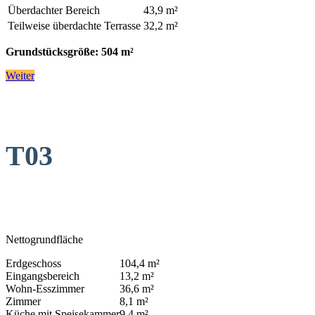
Überdachter Bereich
43,9 m²
Teilweise überdachte Terrasse
32,2 m²
Grundstücksgröße: 504 m²
Weiter
T03
Nettogrundfläche
Erdgeschoss
104,4 m²
Eingangsbereich
13,2 m²
Wohn-Esszimmer
36,6 m²
Zimmer
8,1 m²
Küche mit Speisekammer
9,4 m²