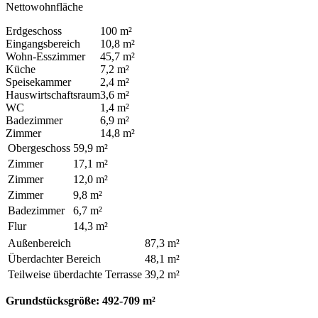
Nettowohnfläche
Erdgeschoss
100 m²
Eingangsbereich
10,8 m²
Wohn-Esszimmer
45,7 m²
Küche
7,2 m²
Speisekammer
2,4 m²
Hauswirtschaftsraum
3,6 m²
WC
1,4 m²
Badezimmer
6,9 m²
Zimmer
14,8 m²
Obergeschoss
59,9 m²
Zimmer
17,1 m²
Zimmer
12,0 m²
Zimmer
9,8 m²
Badezimmer
6,7 m²
Flur
14,3 m²
Außenbereich
87,3 m²
Überdachter Bereich
48,1 m²
Teilweise überdachte Terrasse
39,2 m²
Grundstücksgröße: 492-709 m²