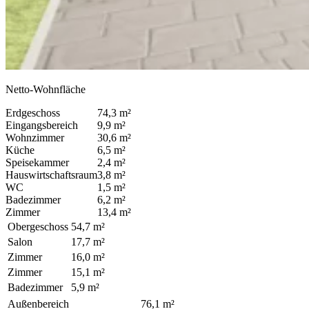
Netto-Wohnfläche
Erdgeschoss
74,3 m²
Eingangsbereich
9,9 m²
Wohnzimmer
30,6 m²
Küche
6,5 m²
Speisekammer
2,4 m²
Hauswirtschaftsraum
3,8 m²
WC
1,5 m²
Badezimmer
6,2 m²
Zimmer
13,4 m²
Obergeschoss
54,7 m²
Salon
17,7 m²
Zimmer
16,0 m²
Zimmer
15,1 m²
Badezimmer
5,9 m²
Außenbereich
76,1 m²