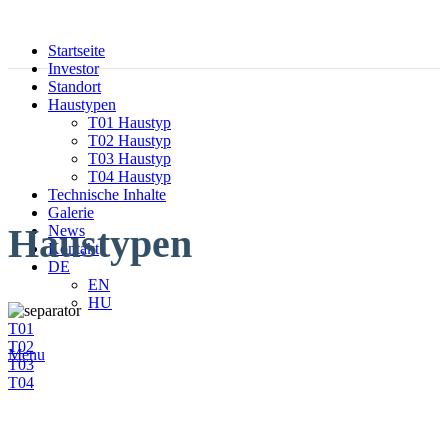
Startseite
Investor
Standort
Haustypen
T01 Haustyp
T02 Haustyp
T03 Haustyp
T04 Haustyp
Technische Inhalte
Galerie
Haustypen
News
Kontakt
DE
EN
HU
T01
T02
Menu
T03
T04